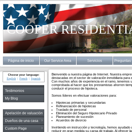
COOPER RESIDENTI
Página de inicio
Our Service Area
Servicios
Preguntas 
Bienvenido a nuestra página de Internet. Nuestra empr
Choose your language:
destacadas en el sector de valoración inmobiliaria para 
English
French
Spanish
Con muchos años de experiencia en el ramo, tenemos u
comprobada al hacer que los prestamistas ahorren tiemp
conducir el proceso de hipoteca.
Testimonios
Somos líderes en efectuar valoraciones para:
My Blog
Hipotecas primarias y secundarias
Refinanciación de hipotecas
Traslado de personal
Apelación de valuación
Eliminación del Seguro Hipotecario Privado
Planeamiento de sucesión
Acuerdos de divorcio
Dueños de una casa
Invirtiendo en instrucción y tecnología, hemos ayudado 
Custom Page
reducir en gran medida su carga de trabajo. Al ofrecer la 