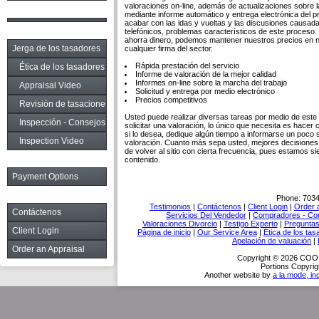
valoraciones on-line, además de actualizaciones sobre l
mediante informe automático y entrega electrónica del p
acabar con las idas y vueltas y las discusiones causa
telefónicos, problemas característicos de este proceso.
ahorra dinero, podemos mantener nuestros precios en ni
Jerga de los tasadores
cualquier firma del sector.
Rápida prestación del servicio
Ética de los tasadores
Informe de valoración de la mejor calidad
Informes on-line sobre la marcha del trabajo
Appraisal Video
Solicitud y entrega por medio electrónico
Precios competitivos
Revisión de tasaciones
Usted puede realizar diversas tareas por medio de este s
Inspección - Consejos
solicitar una valoración, lo único que necesita es hacer c
si lo desea, dedique algún tiempo a informarse un poco 
Inspection Video
valoración. Cuanto más sepa usted, mejores decisiones 
de volver al sitio con cierta frecuencia, pues estamos 
contenido.
Payment Options
Phone:
703
Testimonios
|
Contáctenos
|
Client Login
|
Order 
Contáctenos
Servicios Del Vendedor
|
Compradores - Con
Valoraciones Divorcio
|
Testigo Experto
|
Preguntas
Client Login
Página de inicio
|
Our Service Area
|
Ética de los ta
Apelación de valuación
|
Order an Appraisal
Copyright © 2026 C
Portions Copyrig
Another website by
a la mode, in